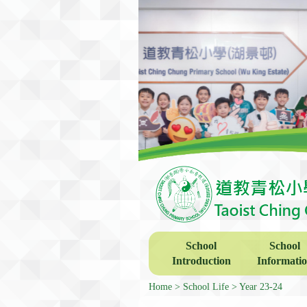
School
School
Introduction
Informati
Home
School Life
Year 23-24