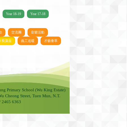
Year 18-19
Year 17-18
動
交流團
音樂活動
家長講座
義工送暖
才藝薈萃
ung Primary School (Wu King Estate)
Wu Cheong Street, Tuen Mun, N.T.
 / 2465 6363