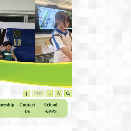
A
中
ENG
A
nership
Contact
School
Us
APPS