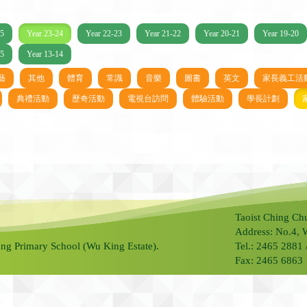
25
Year 23-24
Year 22-23
Year 21-22
Year 20-21
Year 19-20
15
Year 13-14
藝
其他
體育
常識
音樂
圖書
英文
家長義工活
典禮活動
歷奇活動
電視台訪問
體驗活動
學長計劃
Taoist Ching Ch
Address: No.4, 
ng Primary School (Wu King Estate).
Tel.: 2465 2881
Fax: 2465 6863