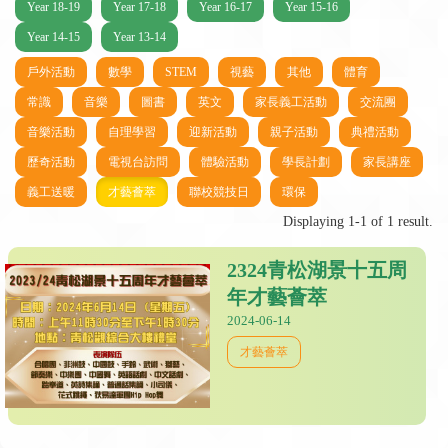
Year 18-19
Year 17-18
Year 16-17
Year 15-16
Year 14-15
Year 13-14
戶外活動
數學
STEM
視藝
其他
體育
常識
音樂
圖書
英文
家長義工活動
交流團
音樂活動
自理學習
迎新活動
親子活動
典禮活動
歷奇活動
電視台訪問
體驗活動
學長計劃
家長講座
義工送暖
才藝薈萃
聯校競技日
環保
Displaying 1-1 of 1 result.
2324青松湖景十五周
年才藝薈萃
2024-06-14
才藝薈萃