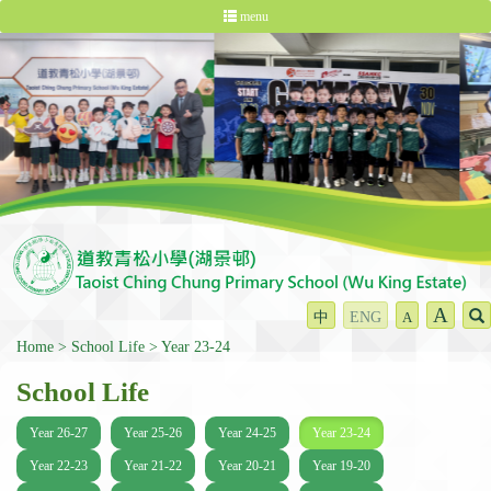
menu
A
中
ENG
A
Home
School Life
Year 23-24
School Life
Year 26-27
Year 25-26
Year 24-25
Year 23-24
Year 22-23
Year 21-22
Year 20-21
Year 19-20