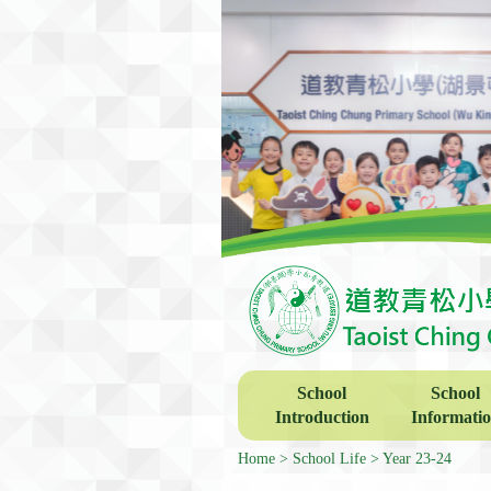
School
School
Introduction
Informati
Home
School Life
Year 23-24