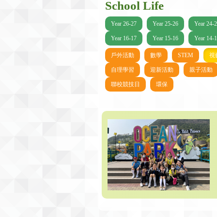
School Life
Year 26-27
Year 25-26
Year 24-
Year 16-17
Year 15-16
Year 14-
戶外活動
數學
STEM
視
自理學習
迎新活動
親子活動
聯校競技日
環保