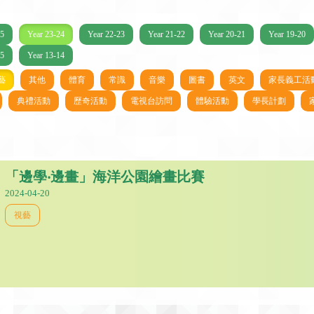
25
Year 23-24
Year 22-23
Year 21-22
Year 20-21
Year 19-20
15
Year 13-14
藝
其他
體育
常識
音樂
圖書
英文
家長義工活
典禮活動
歷奇活動
電視台訪問
體驗活動
學長計劃
「邊學‧邊畫」海洋公園繪畫比賽
2024-04-20
視藝