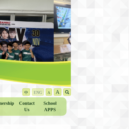
A
中
ENG
A
nership
Contact
School
Us
APPS