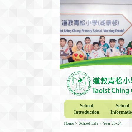
School
School
Introduction
Informati
Home
School Life
Year 23-24