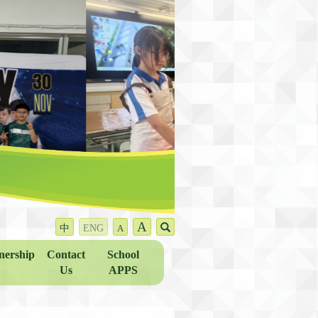
A
中
ENG
A
nership
Contact
School
Us
APPS