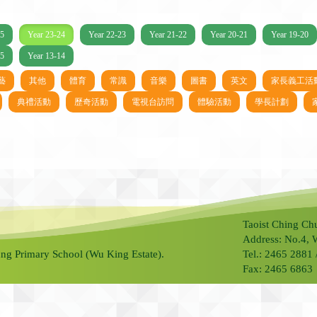
25
Year 23-24
Year 22-23
Year 21-22
Year 20-21
Year 19-20
15
Year 13-14
藝
其他
體育
常識
音樂
圖書
英文
家長義工活
典禮活動
歷奇活動
電視台訪問
體驗活動
學長計劃
Taoist Ching Ch
Address: No.4, 
ng Primary School (Wu King Estate).
Tel.: 2465 2881
Fax: 2465 6863