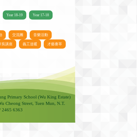
Year 18-19
Year 17-18
動
交流團
音樂活動
家長講座
義工送暖
才藝薈萃
ung Primary School (Wu King Estate)
Wu Cheong Street, Tuen Mun, N.T.
 / 2465 6363