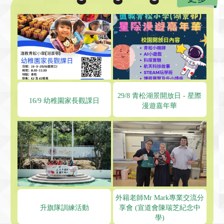
29/8 青松湖景開放日 - 星際
16/9 幼稚園家長觀課日
漫遊嘉年華
外籍老師Mr Mark專業交流分
升旗隊訓練活動
享會 (宣道會陳瑞芝紀念中
學)