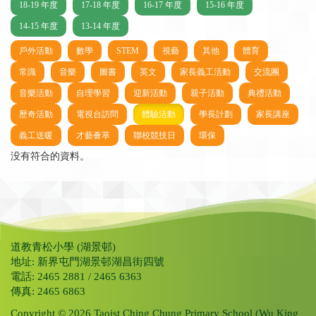
18-19 年度
17-18 年度
16-17 年度
15-16 年度
14-15 年度
13-14 年度
戶外活動
數學
STEM
視藝
其他
體育
常識
音樂
圖書
英文
家長義工活動
交流團
音樂活動
自理學習
迎新活動
親子活動
典禮活動
歷奇活動
電視台訪問
體驗活動
學長計劃
家長講座
義工送暖
才藝薈萃
聯校競技日
環保
没有符合的資料。
道教青松小學 (湖景邨)
地址: 新界屯門湖景邨湖昌街四號
電話: 2465 2881 / 2465 6363
傳真: 2465 6863
Copyright © 2026 Taoist Ching Chung Primary School (Wu King