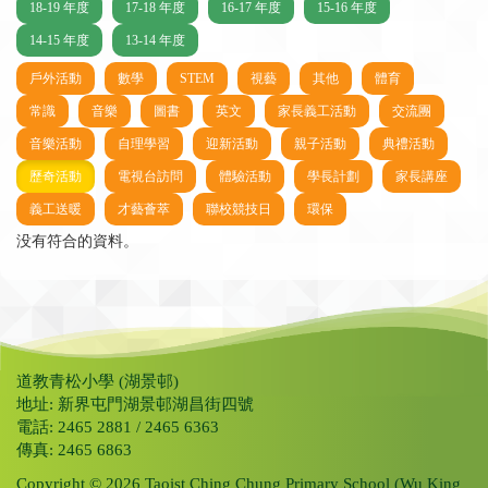
18-19 年度
17-18 年度
16-17 年度
15-16 年度
14-15 年度
13-14 年度
戶外活動
數學
STEM
視藝
其他
體育
常識
音樂
圖書
英文
家長義工活動
交流團
音樂活動
自理學習
迎新活動
親子活動
典禮活動
歷奇活動
電視台訪問
體驗活動
學長計劃
家長講座
義工送暖
才藝薈萃
聯校競技日
環保
没有符合的資料。
道教青松小學 (湖景邨)
地址: 新界屯門湖景邨湖昌街四號
電話: 2465 2881 / 2465 6363
傳真: 2465 6863
Copyright © 2026 Taoist Ching Chung Primary School (Wu King