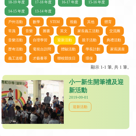
18-19 年度
17-18 年度
16-17 年度
15-16 年度
14-15 年度
13-14 年度
戶外活動
數學
STEM
視藝
其他
體育
常識
音樂
圖書
英文
家長義工活動
交流團
音樂活動
自理學習
迎新活動
親子活動
典禮活動
歷奇活動
電視台訪問
體驗活動
學長計劃
家長講座
義工送暖
才藝薈萃
聯校競技日
環保
顯示 1-1 筆, 共 1 筆。
小一新生開筆禮及迎
新活動
2019-09-01
迎新活動