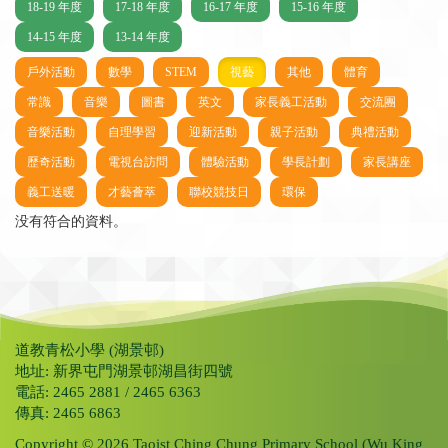
18-19 年度
17-18 年度
16-17 年度
15-16 年度
14-15 年度
13-14 年度
戶外活動
數學
STEM
視藝
其他
體育
常識
音樂
圖書
英文
家長義工活動
交流團
音樂活動
自理學習
迎新活動
親子活動
典禮活動
歷奇活動
電視台訪問
體驗活動
學長計劃
家長講座
義工送暖
才藝薈萃
聯校競技日
環保
没有符合的資料。
道教青松小學 (湖景邨)
地址: 新界屯門湖景邨湖昌街四號
電話: 2465 2881 / 2465 6363
傳真: 2465 6863
Copyright © 2026 Taoist Ching Chung Primary School (Wu King