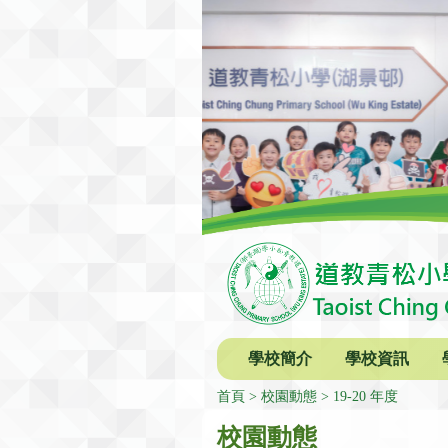
學校簡介
學校資訊
首頁
校園動態
19-20 年度
校園動態