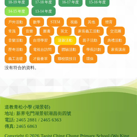
18-19 年度
17-18 年度
16-17 年度
15-16 年度
14-15 年度
13-14 年度
戶外活動
數學
STEM
視藝
其他
體育
常識
音樂
圖書
英文
家長義工活動
交流團
音樂活動
自理學習
迎新活動
親子活動
典禮活動
歷奇活動
電視台訪問
體驗活動
學長計劃
家長講座
義工送暖
才藝薈萃
聯校競技日
環保
没有符合的資料。
道教青松小學 (湖景邨)
地址: 新界屯門湖景邨湖昌街四號
電話: 2465 2881 / 2465 6363
傳真: 2465 6863
Copyright © 2026 Taoist Ching Chung Primary School (Wu King