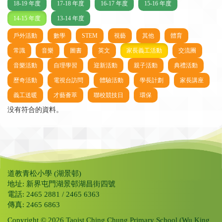
18-19 年度
17-18 年度
16-17 年度
15-16 年度
14-15 年度
13-14 年度
戶外活動
數學
STEM
視藝
其他
體育
常識
音樂
圖書
英文
家長義工活動
交流團
音樂活動
自理學習
迎新活動
親子活動
典禮活動
歷奇活動
電視台訪問
體驗活動
學長計劃
家長講座
義工送暖
才藝薈萃
聯校競技日
環保
没有符合的資料。
道教青松小學 (湖景邨)
地址: 新界屯門湖景邨湖昌街四號
電話: 2465 2881 / 2465 6363
傳真: 2465 6863
Copyright © 2026 Taoist Ching Chung Primary School (Wu King