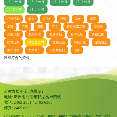
18-19 年度
17-18 年度
16-17 年度
15-16 年度
14-15 年度
13-14 年度
戶外活動
數學
STEM
視藝
其他
體育
常識
音樂
圖書
英文
家長義工活動
交流團
音樂活動
自理學習
迎新活動
親子活動
典禮活動
歷奇活動
電視台訪問
體驗活動
學長計劃
家長講座
義工送暖
才藝薈萃
聯校競技日
環保
没有符合的資料。
道教青松小學 (湖景邨)
地址: 新界屯門湖景邨湖昌街四號
電話: 2465 2881 / 2465 6363
傳真: 2465 6863
Copyright © 2026 Taoist Ching Chung Primary School (Wu King