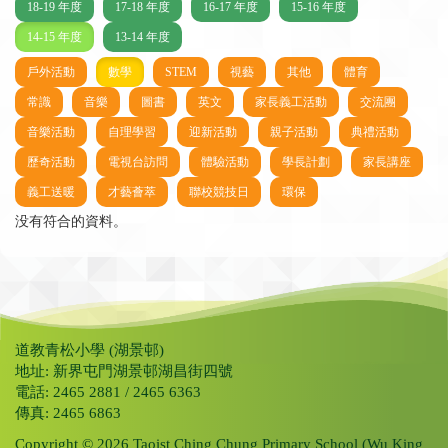
18-19 年度
17-18 年度
16-17 年度
15-16 年度
14-15 年度
13-14 年度
戶外活動
數學
STEM
視藝
其他
體育
常識
音樂
圖書
英文
家長義工活動
交流團
音樂活動
自理學習
迎新活動
親子活動
典禮活動
歷奇活動
電視台訪問
體驗活動
學長計劃
家長講座
義工送暖
才藝薈萃
聯校競技日
環保
没有符合的資料。
道教青松小學 (湖景邨)
地址: 新界屯門湖景邨湖昌街四號
電話: 2465 2881 / 2465 6363
傳真: 2465 6863
Copyright © 2026 Taoist Ching Chung Primary School (Wu King