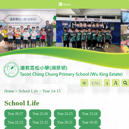
menu
A
中
ENG
A
Home
School Life
Year 14-15
School Life
Year 26-27
Year 25-26
Year 24-25
Year 23-24
Year 22-23
Year 21-22
Year 20-21
Year 19-20