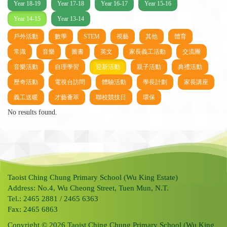
Year 18-19
Year 17-18
Year 16-17
Year 15-16
Year 14-15
Year 13-14
戶外活動
數學
STEM
視藝
其他
體育
常識
音樂
圖書
英文
家長義工活動
交流團
音樂活動
自理學習
迎新活動
親子活動
典禮活動
歷奇活動
電視台訪問
體驗活動
學長計劃
家長講座
義工送暖
才藝薈萃
聯校競技日
環保
No results found.
Taoist Ching Chung Primary School (Wu King Estate)
Address: No.4, Wu Cheong Street, Tuen Mun, N.T.
Tel.: 2465 2881 / 2465 6363
Fax: 2465 6863
Copyright © 2026 Taoist Ching Chung Primary School (Wu King