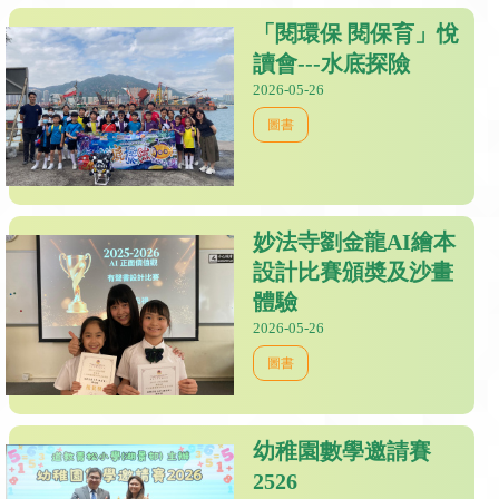
「閱環保 閱保育」悅
讀會---水底探險
2026-05-26
圖書
妙法寺劉金龍AI繪本
設計比賽頒奬及沙畫
體驗
2026-05-26
圖書
幼稚園數學邀請賽
2526