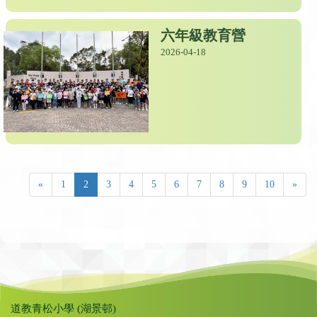
六年級教育營
2026-04-18
«
1
2
3
4
5
6
7
8
9
10
»
道教青松小學 (湖景邨)