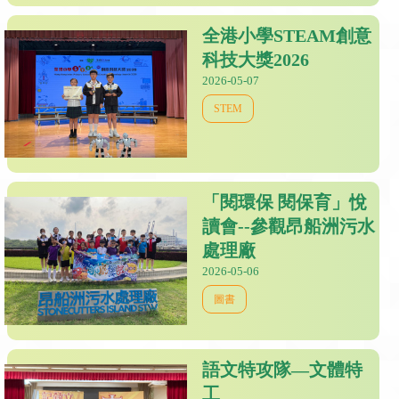
全港小學STEAM創意
科技大獎2026
2026-05-07
STEM
「閱環保 閱保育」悅
讀會--參觀昂船洲污水
處理廠
2026-05-06
圖書
語文特攻隊—文體特
工