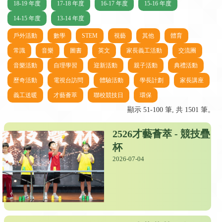
18-19 年度
17-18 年度
16-17 年度
15-16 年度
14-15 年度
13-14 年度
戶外活動
數學
STEM
視藝
其他
體育
常識
音樂
圖書
英文
家長義工活動
交流團
音樂活動
自理學習
迎新活動
親子活動
典禮活動
歷奇活動
電視台訪問
體驗活動
學長計劃
家長講座
義工送暖
才藝薈萃
聯校競技日
環保
顯示 51-100 筆, 共 1501 筆。
2526才藝薈萃 - 競技疊
杯
2026-07-04