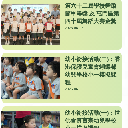
第六十二屆學校舞蹈
節甲等獎 及 屯門區第
四十屆舞蹈大賽金獎
2026-06-17
幼小銜接活動(二)：香
港保護兒童會蝴蝶邨
幼兒學校小一模擬課
程
2026-06-11
幼小銜接活動(一)：世
佛會真言宗幼兒學校