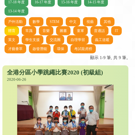
17-18 年度
16-17 年度
15-16 年度
14-15 年度
13-14 年度
戶外活動
數學
STEM
中文
視藝
其他
體育
常識
音樂
圖書
童軍
普通話
IT
英文
學生支援
交流團
自理學習
義工送暖
才藝薈萃
啟發潛能
環保
考試龍虎榜
顯示 1-9 筆, 共 9 筆。
全港分區小學跳繩比賽2020 (初級組)
2020-06-26