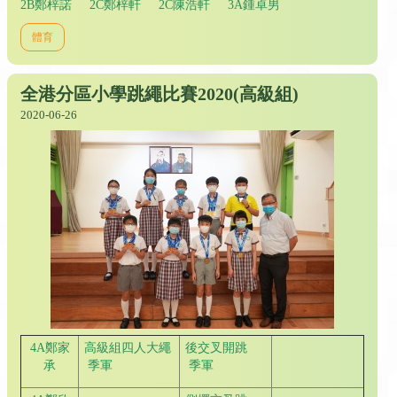
2B鄭梓諾 2C鄭梓軒 2C陳浩軒 3A鍾卓男
體育
全港分區小學跳繩比賽2020(高級組)
2020-06-26
4A鄭家
高級組四人大繩
後交叉開跳
承
季軍
季軍