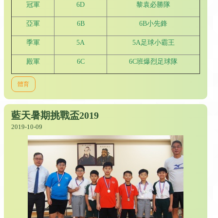
冠軍
6D
黎袁必勝隊
亞軍
6B
6B小先鋒
季軍
5A
5A足球小霸王
殿軍
6C
6C班爆烈足球隊
體育
藍天暑期挑戰盃2019
2019-10-09