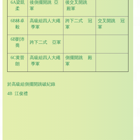
6A梁凱
後側擺開跳 亞
後交叉開跳
柔
軍
殿軍
6B林卓
高級組四人大繩
跨下二式 冠
交叉開跳 冠
毅
季軍
軍
軍
6B劉沛
跨下二式 亞軍
喬
6C黄晉
高級組四人大繩
側擺開跳 殿
朗
季軍
軍
於高級組側擺開跳破紀錄
4B 江俊禮