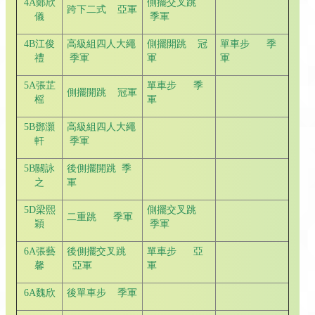
4A鄭欣
側擺交叉跳
跨下二式 亞軍
儀
季軍
4B江俊
高級組四人大繩
側擺開跳 冠
單車步 季
禮
季軍
軍
軍
5A張芷
單車步 季
側擺開跳 冠軍
榣
軍
5B鄧灝
高級組四人大繩
軒
季軍
5B關詠
後側擺開跳 季
之
軍
5D梁熙
側擺交叉跳
二重跳 季軍
穎
季軍
6A張藝
後側擺交叉跳
單車步 亞
馨
亞軍
軍
6A魏欣
後單車步 季軍