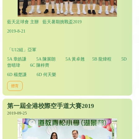
藍天足球會 主辦 藍天暑期挑戰盃2019
2019-8-21
「U12組」亞軍
5A 章皓謙 5A 陳展朗 5A 黃卓翹 5B 龍煒程 5D
曾晴瑋 6C 陳梓齊
6D 楊楚謙 6D 何天樂
體育
第一屆全港校際空手道大賽2019
2019-09-25