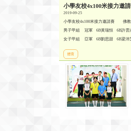
小學友校4x100米接力邀
2019-09-25
小學友校4x100米接力邀請賽 佛教沈香林
男子甲組 冠軍 6B黃瑞恒 6B許雲
女子甲組 亞軍 6B劉思甜 6B梁沛
體育