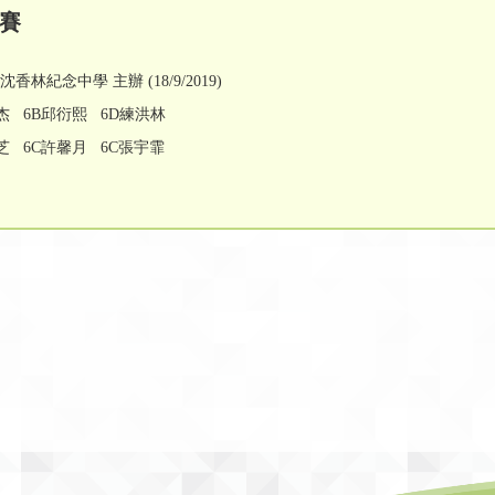
請賽
紀念中學 主辦 (18/9/2019)
杰 6B邱衍熙 6D練洪林
芝 6C許馨月 6C張宇霏