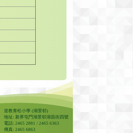
真
榣
藍
熹
僖
道教青松小學 (湖景邨)
地址: 新界屯門湖景邨湖昌街四號
電話: 2465 2881 / 2465 6363
傳真: 2465 6863