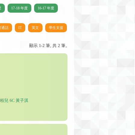
度
17-18 年度
16-17 年度
普通話
IT
英文
學生支援
顯示 1-2 筆, 共 2 筆。
范栢兒 6C 黃子淇