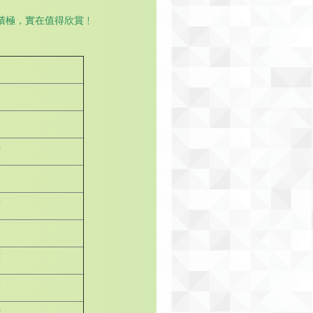
積極，實在值得欣賞﹗
霖
喬
霖
婷
為
晞
然
燁
寧
瑩