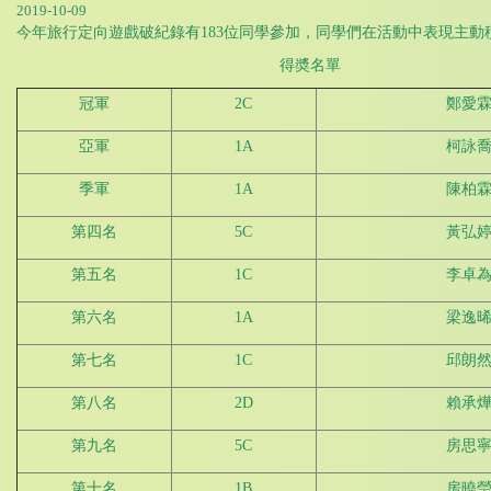
2019-10-09
今年旅行定向遊戲破紀錄有183位同學參加，同學們在活動中表現主動
得奬名單
冠軍
2C
鄭愛
亞軍
1A
柯詠
季軍
1A
陳柏
第四名
5C
黃弘
第五名
1C
李卓
第六名
1A
梁逸
第七名
1C
邱朗
第八名
2D
賴承
第九名
5C
房思
第十名
1B
房曉