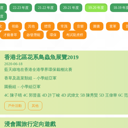
年度
22-23 年度
21-22 年度
20-21 年度
19-20 年度
18-19 年
年度
文
視藝
其他
體育
常識
音樂
圖書
童軍
才藝薈萃
啟發潛能
環保
考試龍虎榜
香港北區花系鳥蟲魚展覽2019
2020-06-18
藍天綠地在香港全港學界環保栽種比賽
香草及蔬菜類組 – 小學組亞軍
園藝組 – 小學組亞軍
4C 陳子晴 4C 郭晉嘉 4D 許丁峻 4D 武煒文 5B 陳秀賢 5D 王偉華 6C 
戶外活動
其他
浸會園旅行定向遊戲