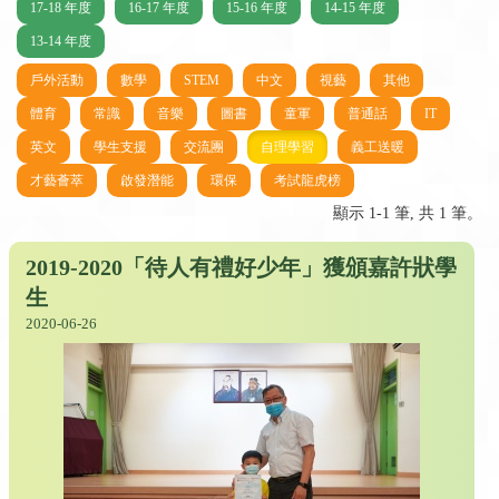
17-18 年度
16-17 年度
15-16 年度
14-15 年度
13-14 年度
戶外活動
數學
STEM
中文
視藝
其他
體育
常識
音樂
圖書
童軍
普通話
IT
英文
學生支援
交流團
自理學習
義工送暖
才藝薈萃
啟發潛能
環保
考試龍虎榜
顯示 1-1 筆, 共 1 筆。
2019-2020「待人有禮好少年」獲頒嘉許狀學
生
2020-06-26