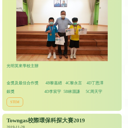
光明英來學校主辦
金獎及最佳合作獎 4B黎嘉縉 4C黎永言 4D丁恩澤
銀獎 4D李宸宇 5B林灝謙 5C周天宇
STEM
Towngas校際環保科探大賽2019
2019-11-28