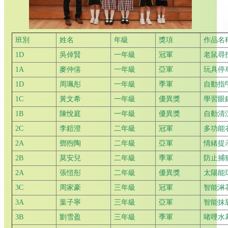
班別
姓名
年級
獎項
作品名
1D
吳倬賢
一年級
冠軍
老鼠尋
1A
麥仲僖
一年級
亞軍
玩具停
1D
周珮彤
一年級
季軍
自動指
1C
黃文希
一年級
優異獎
學習眼
1B
陳悅庭
一年級
優異獎
自動清
2C
李鎧澄
二年級
冠軍
多功能
2A
鄧煦陶
二年級
亞軍
情緒提
2B
莫安兒
二年級
季軍
防止捕
2A
張愷彤
二年級
優異獎
太陽能
3C
周家豪
三年級
冠軍
智能淋
3A
葉子寧
三年級
亞軍
智能抹
3B
劉雪盈
三年級
季軍
啫哩水