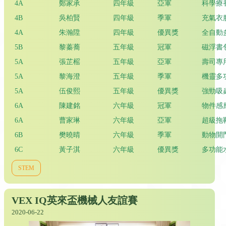
4A
鄭家承
四年級
亞軍
科學療
4B
吳柏賢
四年級
季軍
充氣衣
4A
朱瀚陞
四年級
優異獎
全自動
5B
黎蓁蕎
五年級
冠軍
磁浮書
5A
張芷榣
五年級
亞軍
壽司專
5A
黎海澄
五年級
季軍
機靈多
5A
伍俊熙
五年級
優異獎
強勁吸
6A
陳建銘
六年級
冠軍
物件感
6A
曹家琳
六年級
亞軍
超級拖
6B
樊曉晴
六年級
季軍
動物開
6C
黃子淇
六年級
優異獎
多功能
STEM
VEX IQ英來盃機械人友誼賽
2020-06-22