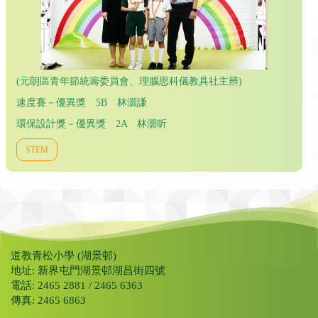
(元朗區青年節統籌委員會、理腦思科儀教具社主辨)
速度賽－優異獎 5B 林灝謙
環保設計獎－優異獎 2A 林灝昕
STEM
道教青松小學 (湖景邨)
地址: 新界屯門湖景邨湖昌街四號
電話: 2465 2881 / 2465 6363
傳真: 2465 6863