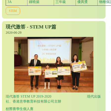
3A
鍾曉揚
三年級
優異獎
物種保
STEM
現代激答 - STEM UP篇
2020-06-29
現代激答 STEM UP 2019-2020 現代出版
社、香港意學教育科技有限公司主辦
校際賽學生個人賽