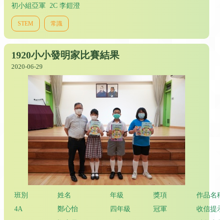
初小組亞軍 2C 李鎧澄
STEM
常識
1920小小發明家比賽結果
2020-06-29
班別
姓名
年級
獎項
作品名
4A
鄭心怡
四年級
冠軍
收信提