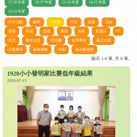
17-18 年度
16-17 年度
15-16 年度
14-15 年度
13-14 年度
戶外活動
數學
STEM
中文
視藝
其他
體育
常識
音樂
圖書
童軍
普通話
IT
英文
學生支援
交流團
自理學習
義工送暖
才藝薈萃
啟發潛能
環保
考試龍虎榜
顯示 1-6 筆, 共 6 筆。
1920小小發明家比賽低年級結果
2020-07-15