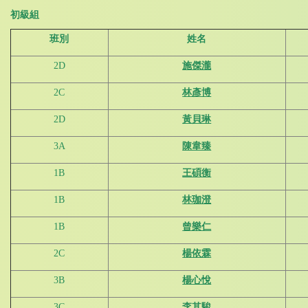
初級組
班別
姓名
2D
施傑瀧
2C
林彥博
2D
黃貝琳
3A
陳韋臻
1B
王碩衡
1B
林珈澄
1B
曾樂仁
2C
楊依霖
3B
楊心悅
3C
李其駿