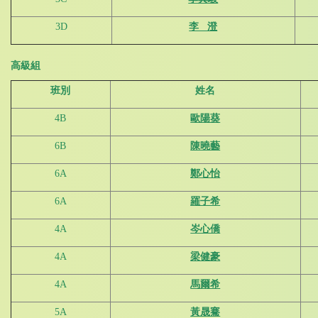
3D
李 澄
高級組
班別
姓名
4B
歐陽葵
6B
陳曉藝
6A
鄭心怡
6A
羅子希
4A
岑心僑
4A
梁健豪
4A
馬爾希
5A
黃晟騫