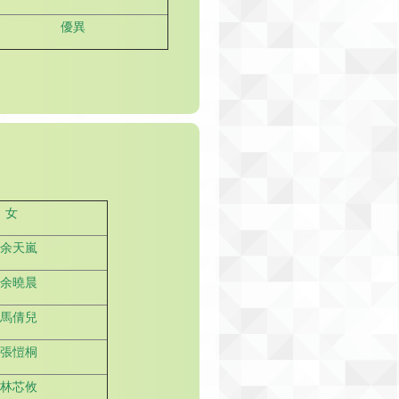
優異
女
C余天嵐
B余曉晨
B馬倩兒
A張愷桐
D林芯攸