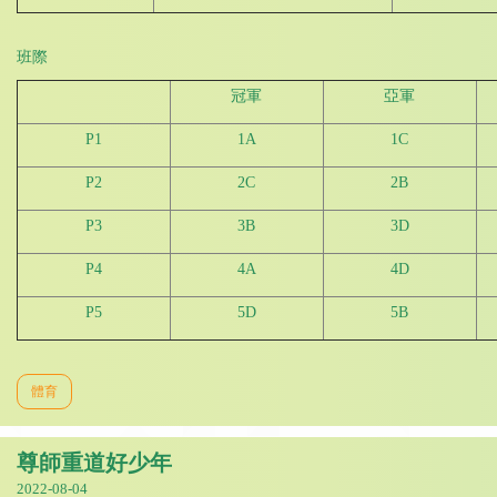
班際
冠軍
亞軍
P1
1A
1C
P2
2C
2B
P3
3B
3D
P4
4A
4D
P5
5D
5B
體育
尊師重道好少年
2022-08-04