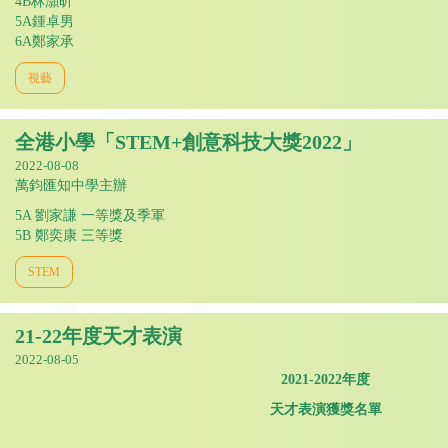
4B林灝昕
5A鍾卓男
6A鄭家承
視藝
全港小學「STEM+創意科技大獎2022」
2022-08-08
萬鈞匯知中學主辦
5A 劉家謙 一等獎及季軍
5B 鄭奕康 三等獎
STEM
21-22年度天才表演
2022-08-05
2021-2022
年度
天
才表演獲獎名單