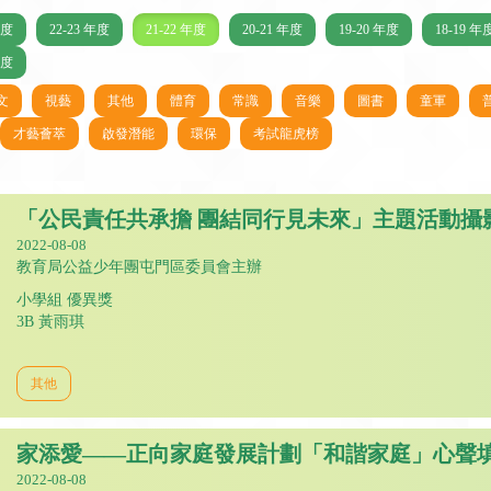
年度
22-23 年度
21-22 年度
20-21 年度
19-20 年度
18-19 年
年度
文
視藝
其他
體育
常識
音樂
圖書
童軍
才藝薈萃
啟發潛能
環保
考試龍虎榜
「公民責任共承擔 團結同行見未來」主題活動攝
2022-08-08
教育局公益少年團屯門區委員會主辦
小學組 優異獎
3B 黃雨琪
其他
家添愛——正向家庭發展計劃「和諧家庭」心聲
2022-08-08