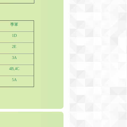
季軍
1D
2E
3A
4B,4C
5A