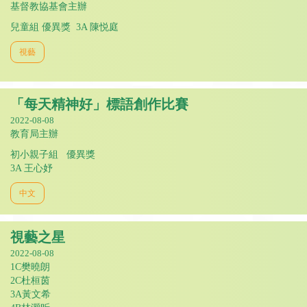
基督教協基會主辦
兒童組 優異獎 3A 陳悦庭
視藝
「每天精神好」標語創作比賽
2022-08-08
教育局主辦
初小親子組 優異獎
3A 王心妤
中文
視藝之星
2022-08-08
1C樊曉朗
2C杜桓茵
3A黃文希