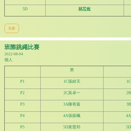
5D
林芯攸
音樂
班際跳繩比賽
2022-08-04
個人
男
P1
1C張綽天
1
P2
2C吳卓一
2
P3
3A陳宥嘉
3
P4
4A張振楓
4
P5
5D黃晉邦
5