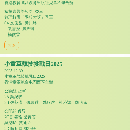
香港教育城及教育出版社兒童科學合辦
積極參與學校獎 亞軍
數理校園「學校大獎」季軍
6A 文俊鑫 黃貝琳
袁雪澄 黃浠珽
楊依霖
常識
小童軍競技挑戰日2025
2025-10-30
小童軍競技挑戰日2025
香港童軍總會屯門西區主辦
公開組 冠軍
2A 吳紀旼
2B 張藝㒥、張瑞祺、冼欣澄、杜沁穎、胡洛沁
公開組 優異
2C 許善瑜 梁菁芯
吳溢晞 黃迪圻
2D 陳栢熹 林巧妍