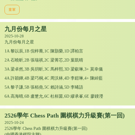
童軍
九月份每月之星
2025-10-28
九月份每月之星
1A 黎以辰,1B 倪梓蕎,1C 陳顥榮,1D 譚柏言
2A 石曉昕,2B 張瑞祺,2C 梁菁芯,2D 葉凱晴
3A 梁卓然,3B 吳玥昕,3C 馬梓熙,3D 梁叡琳,3+ 莫幸儀
4A 許穎鏵,4B 梁巧桐,4C 周沃林,4D 李鎧琳,4+ 陳綽藍
5A 黎子謙,5B 張栢堯,5C 賴詩涵,5D 李晞語
6A 高海晴,6B 盧椘允,6C 杜桓茵,6D 繆承峯,6E 廖鏝瀅
2526學年 Chess Path 圍棋棋力升級賽(第一回)
2025-10-24
2526學年 Chess Path 圍棋棋力升級賽(第一回)
(中國香港棋院主辦)