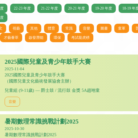
年度
22-23 年度
21-22 年度
20-21 年度
19-20 年度
18-19 年
年度
文
視藝
其他
體育
常識
音樂
圖書
童軍
才藝薈萃
啟發潛能
環保
考試龍虎榜
2025國際兒童及青少年鼓手大賽
2025-11-04
2025國際兒童及青少年鼓手大賽
（國際兒童文化藝術發展協會主辦）
兒童組 (9-11歲) — 爵士鼓 / 流行鼓 金獎 5A趙翊童
音樂
暑期數理常識挑戰計劃2025
2025-10-30
暑期數理常識挑戰計劃2025