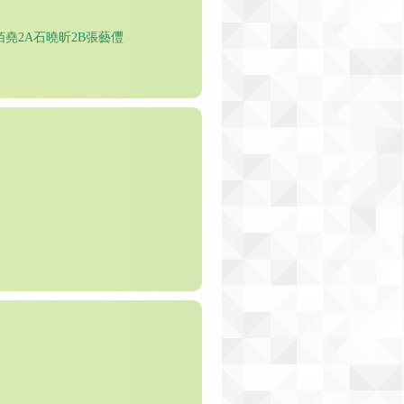
栢堯2A石曉昕2B張藝㒥