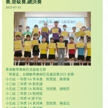
賽,晉級賽,總決賽
2025-07-15
香港數學奧林匹克協會主辦
「華夏盃」全國數學奧林匹克邀請賽2025 初賽
小六組 一等獎 6A 李卓彥、郭寶懿、陳韋臻
小三組 二等奬 3B 劉奕謙
小五組 二等奬 5A 黃浠珽、冼恆樂、鍾曉昇
小二組 二等奬 2A 甄栩賢
小六組 二等奬 6C黃子怡
小五組 三等奬 5A 黃貝琳、雷政譽、陳嘉志