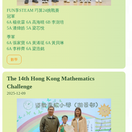
FUN享STEAM 巧算24挑戰賽
冠軍
6A 楊依霖 6A 高海晴 6B 李澍培
5A 潘煒皓 5A 梁芯悅
季軍
6A 張家寶 6A 黃浠珽 6A 黃貝琳
6A 李梓齊 6A 梁浩銘
數學
The 14th Hong Kong Mathematics
Challenge
2025-12-09