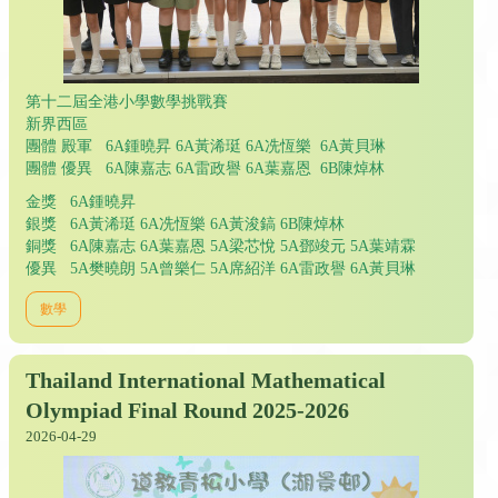
第十二屆全港小學數學挑戰賽
新界西區
團體 殿軍 6A鍾曉昇 6A黃浠珽 6A冼恆樂 6A黃貝琳
團體 優異 6A陳嘉志 6A雷政譽 6A葉嘉恩 6B陳焯林
金獎 6A鍾曉昇
銀獎 6A黃浠珽 6A冼恆樂 6A黃浚鎬 6B陳焯林
銅獎 6A陳嘉志 6A葉嘉恩 5A梁芯悅 5A鄧竣元 5A葉靖霖
優異 5A樊曉朗 5A曾樂仁 5A席紹洋 6A雷政譽 6A黃貝琳
數學
Thailand International Mathematical
Olympiad Final Round 2025-2026
2026-04-29