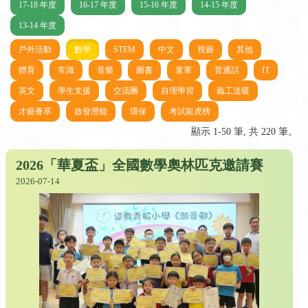
17-18 年度
16-17 年度
15-16 年度
14-15 年度
13-14 年度
戶外活動
數學
STEM
中文
視藝
其他
體育
常識
音樂
圖書
童軍
普通話
IT
英文
學生支援
交流團
自理學習
義工送暖
才藝薈萃
啟發潛能
環保
考試龍虎榜
顯示 1-50 筆, 共 220 筆。
2026「華夏盃」全國數學奧林匹克邀請賽
2026-07-14