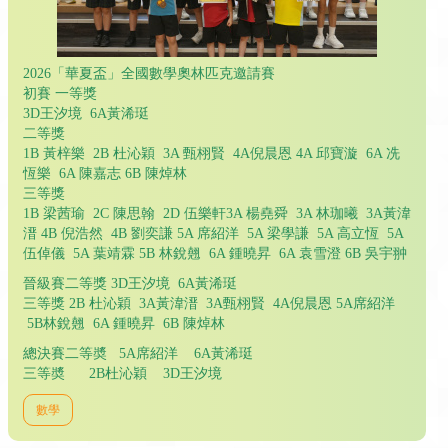
2026「華夏盃」全國數學奧林匹克邀請賽
初賽 一等獎
3D王汐境 6A黃浠珽
二等獎
1B 黃梓樂 2B 杜沁穎 3A 甄栩賢 4A倪晨恩 4A 邱寶漩 6A 冼
恆樂 6A 陳嘉志 6B 陳焯林
三等獎
1B 梁茜瑜 2C 陳思翰 2D 伍樂軒3A 楊堯舜 3A 林珈曦 3A黃湋
溍 4B 倪浩然 4B 劉奕謙 5A 席紹洋 5A 梁學謙 5A 高立恆 5A
伍倬儀 5A 葉靖霖 5B 林銳翹 6A 鍾曉昇 6A 袁雪澄 6B 吳宇翀
晉級賽二等獎 3D王汐境 6A黃浠珽
三等獎 2B 杜沁穎 3A黃湋溍 3A甄栩賢 4A倪晨恩 5A席紹洋
5B林銳翹 6A 鍾曉昇 6B 陳焯林
總決賽二等奬 5A席紹洋 6A黃浠珽
三等奬 2B杜沁穎 3D王汐境
數學