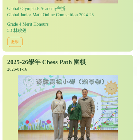
Global Olympiads Academy主辦
Global Junior Math Online Competition 2024-25
Grade 4 Merit Honours
5B 林銳翹
數學
2025-26學年 Chess Path 圍棋
2026-01-16