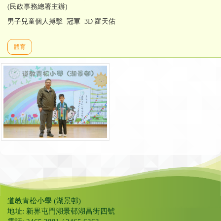
(民政事務總署主辦)
男子兒童個人搏擊 冠軍 3D 羅天佑
體育
道教青松小學 (湖景邨)
地址: 新界屯門湖景邨湖昌街四號