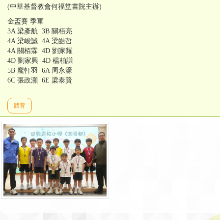
(中華基督教會何福堂書院主辦)
金盃賽 季軍
3A 梁彥航 3B 關栢亮
4A 梁峻誠 4A 梁皓哲
4A 關栢霖 4D 劉家耀
4D 劉家興 4D 楊柏謙
5B 龐軒羽 6A 周永濠
6C 張政灝 6E 梁泰賢
體育