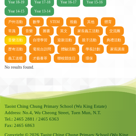
Year 18-19
Year 17-18
Year 16-17
Year 15-16
Year 14-15
Year 13-14
戶外活動
數學
STEM
視藝
其他
體育
常識
音樂
圖書
英文
家長義工活動
交流團
音樂活動
自理學習
迎新活動
親子活動
典禮活動
歷奇活動
電視台訪問
體驗活動
學長計劃
家長講座
義工送暖
才藝薈萃
聯校競技日
環保
No results found.
Taoist Ching Chung Primary School (Wu King Estate)
Address: No.4, Wu Cheong Street, Tuen Mun, N.T.
Tel.: 2465 2881 / 2465 6363
Fax: 2465 6863
Copyright © 2026 Taoist Ching Chung Primary School (Wu King