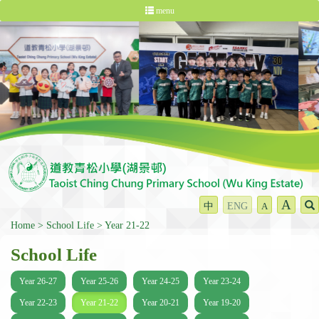
menu
A
中
ENG
A
Home
School Life
Year 21-22
School Life
Year 26-27
Year 25-26
Year 24-25
Year 23-24
Year 22-23
Year 21-22
Year 20-21
Year 19-20