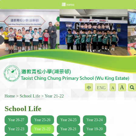
menu
A
中
ENG
A
Home
School Life
Year 21-22
School Life
Year 26-27
Year 25-26
Year 24-25
Year 23-24
Year 22-23
Year 21-22
Year 20-21
Year 19-20