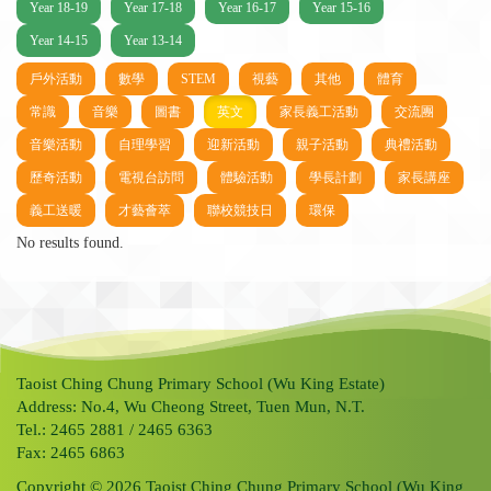
Year 18-19
Year 17-18
Year 16-17
Year 15-16
Year 14-15
Year 13-14
戶外活動
數學
STEM
視藝
其他
體育
常識
音樂
圖書
英文
家長義工活動
交流團
音樂活動
自理學習
迎新活動
親子活動
典禮活動
歷奇活動
電視台訪問
體驗活動
學長計劃
家長講座
義工送暖
才藝薈萃
聯校競技日
環保
No results found.
Taoist Ching Chung Primary School (Wu King Estate)
Address: No.4, Wu Cheong Street, Tuen Mun, N.T.
Tel.: 2465 2881 / 2465 6363
Fax: 2465 6863
Copyright © 2026 Taoist Ching Chung Primary School (Wu King