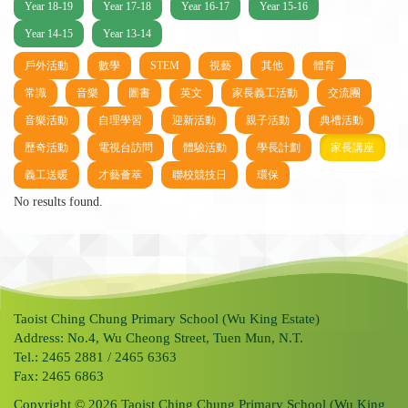
Year 18-19
Year 17-18
Year 16-17
Year 15-16
Year 14-15
Year 13-14
戶外活動
數學
STEM
視藝
其他
體育
常識
音樂
圖書
英文
家長義工活動
交流團
音樂活動
自理學習
迎新活動
親子活動
典禮活動
歷奇活動
電視台訪問
體驗活動
學長計劃
家長講座
義工送暖
才藝薈萃
聯校競技日
環保
No results found.
Taoist Ching Chung Primary School (Wu King Estate)
Address: No.4, Wu Cheong Street, Tuen Mun, N.T.
Tel.: 2465 2881 / 2465 6363
Fax: 2465 6863
Copyright © 2026 Taoist Ching Chung Primary School (Wu King