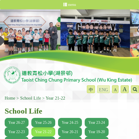
menu
A
中
ENG
A
Home
School Life
Year 21-22
School Life
Year 26-27
Year 25-26
Year 24-25
Year 23-24
Year 22-23
Year 21-22
Year 20-21
Year 19-20