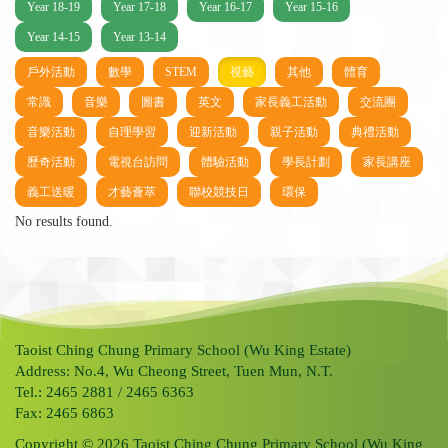
Year 18-19
Year 17-18
Year 16-17
Year 15-16
Year 14-15
Year 13-14
戶外活動
數學
STEM
視藝
其他
體育
常識
音樂
圖書
英文
家長義工活動
交流團
音樂活動
自理學習
迎新活動
親子活動
典禮活動
歷奇活動
電視台訪問
體驗活動
學長計劃
家長講座
義工送暖
才藝薈萃
聯校競技日
環保
No results found.
Taoist Ching Chung Primary School (Wu King Estate)
Address: No.4, Wu Cheong Street, Tuen Mun, N.T.
Tel.: 2465 2881 / 2465 6363
Fax: 2465 6863
Copyright © 2026 Taoist Ching Chung Primary School (Wu King