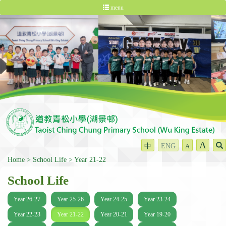
menu
A
中
ENG
A
Home
School Life
Year 21-22
School Life
Year 26-27
Year 25-26
Year 24-25
Year 23-24
Year 22-23
Year 21-22
Year 20-21
Year 19-20