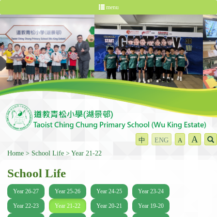
menu
A
中
ENG
A
Home
School Life
Year 21-22
School Life
Year 26-27
Year 25-26
Year 24-25
Year 23-24
Year 22-23
Year 21-22
Year 20-21
Year 19-20