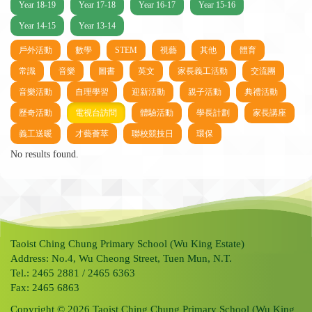
Year 18-19
Year 17-18
Year 16-17
Year 15-16
Year 14-15
Year 13-14
戶外活動
數學
STEM
視藝
其他
體育
常識
音樂
圖書
英文
家長義工活動
交流團
音樂活動
自理學習
迎新活動
親子活動
典禮活動
歷奇活動
電視台訪問
體驗活動
學長計劃
家長講座
義工送暖
才藝薈萃
聯校競技日
環保
No results found.
Taoist Ching Chung Primary School (Wu King Estate)
Address: No.4, Wu Cheong Street, Tuen Mun, N.T.
Tel.: 2465 2881 / 2465 6363
Fax: 2465 6863
Copyright © 2026 Taoist Ching Chung Primary School (Wu King