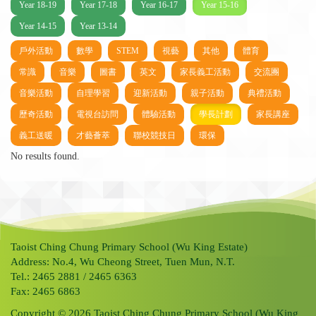
Year 18-19
Year 17-18
Year 16-17
Year 15-16
Year 14-15
Year 13-14
戶外活動
數學
STEM
視藝
其他
體育
常識
音樂
圖書
英文
家長義工活動
交流團
音樂活動
自理學習
迎新活動
親子活動
典禮活動
歷奇活動
電視台訪問
體驗活動
學長計劃
家長講座
義工送暖
才藝薈萃
聯校競技日
環保
No results found.
Taoist Ching Chung Primary School (Wu King Estate)
Address: No.4, Wu Cheong Street, Tuen Mun, N.T.
Tel.: 2465 2881 / 2465 6363
Fax: 2465 6863
Copyright © 2026 Taoist Ching Chung Primary School (Wu King