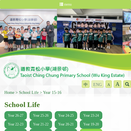
menu
A
中
ENG
A
Home
School Life
Year 15-16
School Life
Year 26-27
Year 25-26
Year 24-25
Year 23-24
Year 22-23
Year 21-22
Year 20-21
Year 19-20