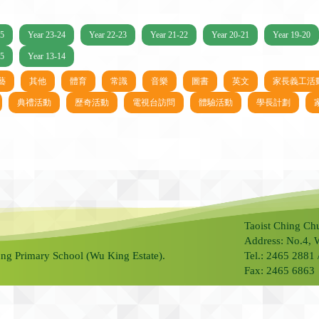
25
Year 23-24
Year 22-23
Year 21-22
Year 20-21
Year 19-20
15
Year 13-14
藝
其他
體育
常識
音樂
圖書
英文
家長義工活
典禮活動
歷奇活動
電視台訪問
體驗活動
學長計劃
Taoist Ching Ch
Address: No.4, 
ng Primary School (Wu King Estate).
Tel.: 2465 2881
Fax: 2465 6863