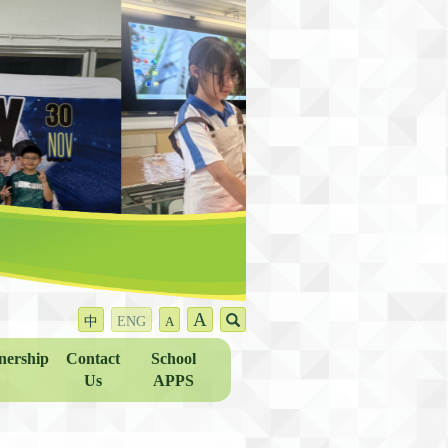
A
中
ENG
A
nership
Contact
School
Us
APPS