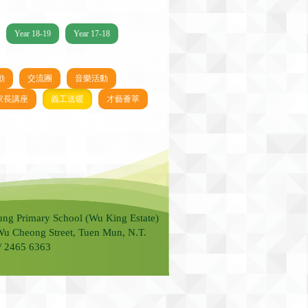
Year 18-19
Year 17-18
動
交流團
音樂活動
家長講座
義工送暖
才藝薈萃
ung Primary School (Wu King Estate)
Wu Cheong Street, Tuen Mun, N.T.
 / 2465 6363