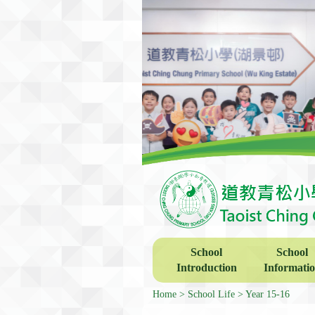
School
School
Introduction
Informati
Home
School Life
Year 15-16