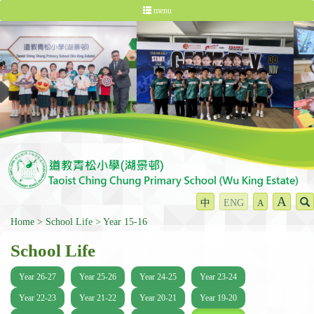
menu
A
中
ENG
A
Home
School Life
Year 15-16
School Life
Year 26-27
Year 25-26
Year 24-25
Year 23-24
Year 22-23
Year 21-22
Year 20-21
Year 19-20