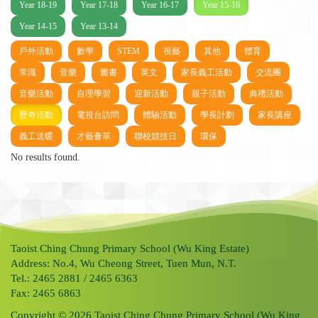
Year 18-19
Year 17-18
Year 16-17
Year 15-16
Year 14-15
Year 13-14
戶外活動
數學
STEM
視藝
其他
體育
常識
音樂
圖書
英文
家長義工活動
交流團
音樂活動
自理學習
迎新活動
親子活動
典禮活動
歷奇活動
電視台訪問
體驗活動
學長計劃
家長講座
義工送暖
才藝薈萃
聯校競技日
環保
No results found.
Taoist Ching Chung Primary School (Wu King Estate)
Address: No.4, Wu Cheong Street, Tuen Mun, N.T.
Tel.: 2465 2881 / 2465 6363
Fax: 2465 6863
Copyright © 2026 Taoist Ching Chung Primary School (Wu King