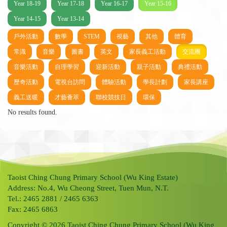
Year 18-19
Year 17-18
Year 16-17
Year 15-16
Year 14-15
Year 13-14
戶外活動
數學
STEM
視藝
其他
體育
常識
音樂
圖書
英文
家長義工活動
交流團
音樂活動
自理學習
迎新活動
親子活動
典禮活動
歷奇活動
電視台訪問
體驗活動
學長計劃
家長講座
義工送暖
才藝薈萃
聯校競技日
環保
No results found.
Taoist Ching Chung Primary School (Wu King Estate)
Address: No.4, Wu Cheong Street, Tuen Mun, N.T.
Tel.: 2465 2881 / 2465 6363
Fax: 2465 6863
Copyright © 2026 Taoist Ching Chung Primary School (Wu King