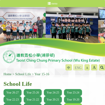
menu
A
中
ENG
A
Home
School Life
Year 15-16
School Life
Year 26-27
Year 25-26
Year 24-25
Year 23-24
Year 22-23
Year 21-22
Year 20-21
Year 19-20