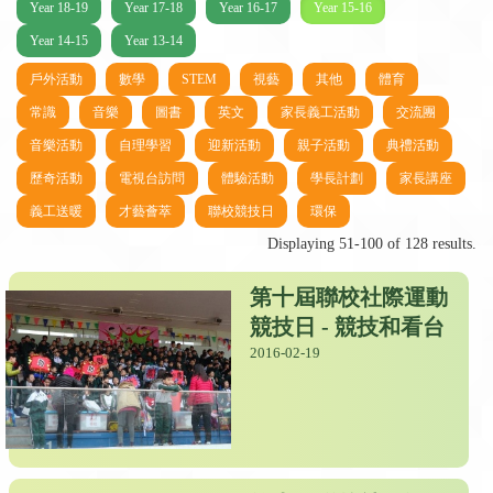
Year 18-19
Year 17-18
Year 16-17
Year 15-16
Year 14-15
Year 13-14
戶外活動
數學
STEM
視藝
其他
體育
常識
音樂
圖書
英文
家長義工活動
交流團
音樂活動
自理學習
迎新活動
親子活動
典禮活動
歷奇活動
電視台訪問
體驗活動
學長計劃
家長講座
義工送暖
才藝薈萃
聯校競技日
環保
Displaying 51-100 of 128 results.
第十屆聯校社際運動
競技日 - 競技和看台
2016-02-19