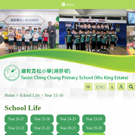
menu
A
中
ENG
A
Home
School Life
Year 15-16
School Life
Year 26-27
Year 25-26
Year 24-25
Year 23-24
Year 22-23
Year 21-22
Year 20-21
Year 19-20