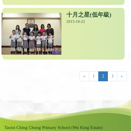
十月之星(低年級)
2015-10-22
«
1
2
3
»
Taoist Ching Chung Primary School (Wu King Estate)