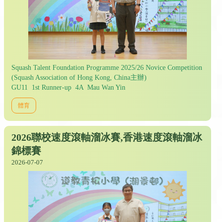
Squash Talent Foundation Programme 2025/26 Novice Competition
(Squash Association of Hong Kong, China主辦)
GU11 1st Runner-up 4A Mau Wan Yin
體育
2026聯校速度滾軸溜冰賽,香港速度滾軸溜冰
錦標賽
2026-07-07