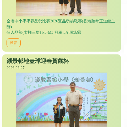
全港中小學學界品勢比賽2026暨品勢挑戰賽(香港跆拳正道館主
辦)
個人品勢(太極三型) P3-M3 冠軍 3A 周壕霖
體育
湖景邨地壺球迎春賀歲杯
2026-06-27