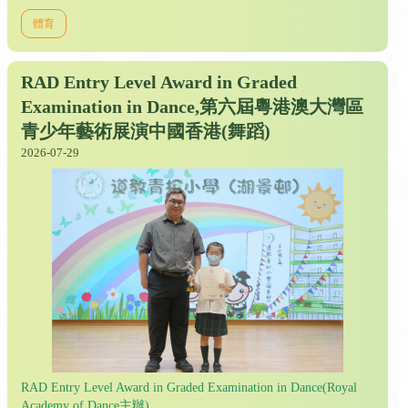
體育
RAD Entry Level Award in Graded
Examination in Dance,第六屆粵港澳大灣區
青少年藝術展演中國香港(舞蹈)
2026-07-29
RAD Entry Level Award in Graded Examination in Dance(Royal
Academy of Dance主辦)