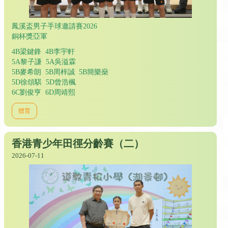
鳳溪盃男子手球邀請賽2026
銅杯獎亞軍
4B梁鍵鋒 4B李宇軒
5A黎子謙 5A吳溢霖
5B麥希朗 5B周梓誠 5B簡樂燊
5D徐頌騏 5D曾浩楓
6C劉俊亨 6D周靖熙
體育
香港青少年田徑分齡賽（二）
2026-07-11