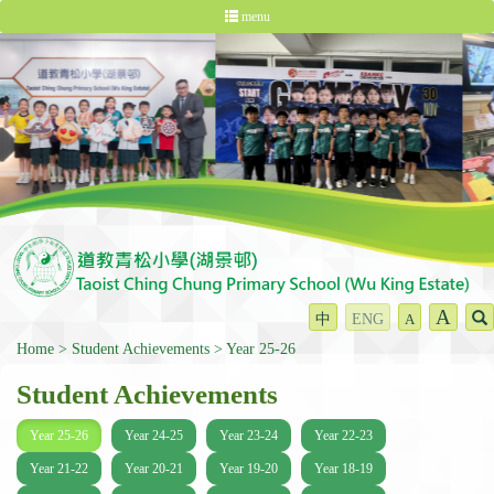
menu
A
中
ENG
A
Home
Student Achievements
Year 25-26
Student Achievements
Year 25-26
Year 24-25
Year 23-24
Year 22-23
Year 21-22
Year 20-21
Year 19-20
Year 18-19