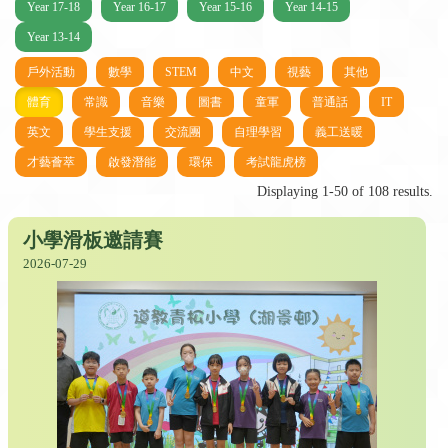
Year 17-18
Year 16-17
Year 15-16
Year 14-15
Year 13-14
戶外活動
數學
STEM
中文
視藝
其他
體育
常識
音樂
圖書
童軍
普通話
IT
英文
學生支援
交流團
自理學習
義工送暖
才藝薈萃
啟發潛能
環保
考試龍虎榜
Displaying 1-50 of 108 results.
小學滑板邀請賽
2026-07-29