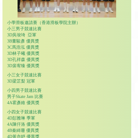
小學滑板邀請賽（香港滑板學院主辦）
小三男子競速比賽
3D吳埈埼 亞軍
3B董駿彥 優異獎
3C馬浩泓 優異獎
3D林子曦 優異獎
3D孔祥森 優異獎
3D裴宥臻 優異獎
小三女子競速比賽
3D梁芷梨 冠軍
小四男子競速比賽
男子Skate Jam 比賽
4A霍彥維 優異獎
小四女子競速比賽
4D彭雅琳 季軍
4A陳仟洛 優異獎
4B秦綺珊 優異獎
4D黃亦妤 優異獎