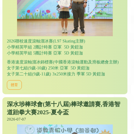
2026聯校速度滾軸溜冰賽(L97 Skating主辦)
小學精英甲組 2圈計時賽 亞軍 5D 黃鎧泇
小學精英甲組 5圈計時賽 亞軍 5D 黃鎧泇
香港速度滾軸溜冰錦標賽(中國香港滾軸運動及滑板總會主辦)
女子第七組(9歲-10歲) 250米 亞軍 5D 黃鎧泇
女子第二十組(9歲-11歲) 3x250米接力 季軍 5D 黃鎧泇
體育
深水埗棒球會(第十八屆)棒球邀請賽,香港智
道跆拳大賽2025-夏令盃
2026-07-07