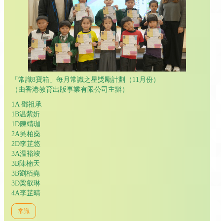
「常識8寶箱」每月常識之星獎勵計劃（11月份）
（由香港教育出版事業有限公司主辦）
1A 鄧祖承
1B温紫妡
1D陳靖珈
2A吳柏燊
2D李芷悠
3A温裕竣
3B陳楠天
3B劉栢堯
3D梁叡琳
4A李芷晴
常識