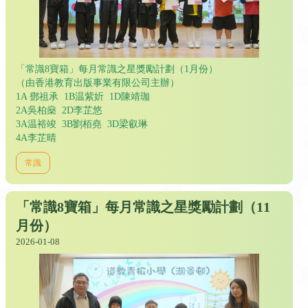
「常識8寶箱」每月常識之星獎勵計劃（1月份）
（由香港教育出版事業有限公司主辦）
1A 鄧祖承 1B温紫妡 1D陳靖珈
2A吳柏燊 2D李芷悠
3A温裕竣 3B劉栢堯 3D梁叡琳
4A李芷晴
常識
「常識8寶箱」每月常識之星獎勵計劃（11
月份）
2026-01-08