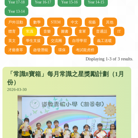
Year 17-18
Year 16-17
Year 15-16
Year 14-15
Year 13-14
戶外活動
數學
STEM
中文
視藝
其他
體育
常識
音樂
圖書
童軍
普通話
IT
英文
學生支援
交流團
自理學習
義工送暖
才藝薈萃
啟發潛能
環保
考試龍虎榜
Displaying 1-3 of 3 results.
「常識8寶箱」每月常識之星獎勵計劃（1月
份）
2026-03-30