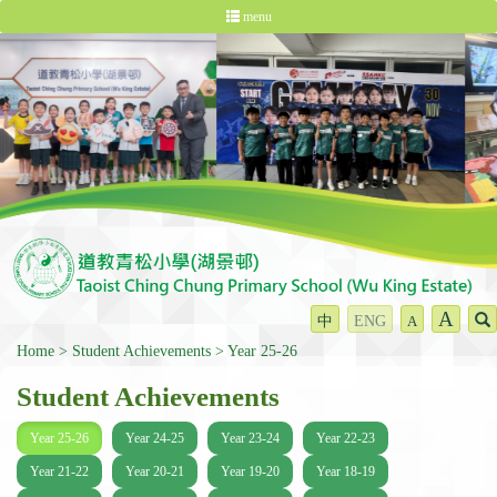
menu
A
中
ENG
A
Home
Student Achievements
Year 25-26
Student Achievements
Year 25-26
Year 24-25
Year 23-24
Year 22-23
Year 21-22
Year 20-21
Year 19-20
Year 18-19