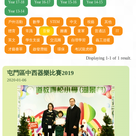
Year 17-18
Year 16-17
Year 15-16
Year 14-15
Year 13-14
戶外活動
數學
STEM
中文
視藝
其他
體育
常識
音樂
圖書
童軍
普通話
IT
英文
學生支援
交流團
自理學習
義工送暖
才藝薈萃
啟發潛能
環保
考試龍虎榜
Displaying 1-1 of 1 result.
屯門區中西器樂比賽2019
2020-01-06