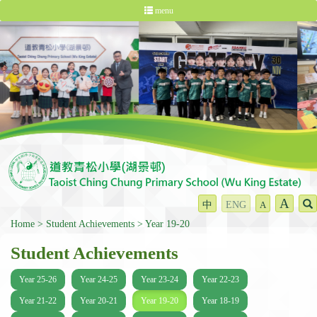
menu
A
中
ENG
A
Home
Student Achievements
Year 19-20
Student Achievements
Year 25-26
Year 24-25
Year 23-24
Year 22-23
Year 21-22
Year 20-21
Year 19-20
Year 18-19