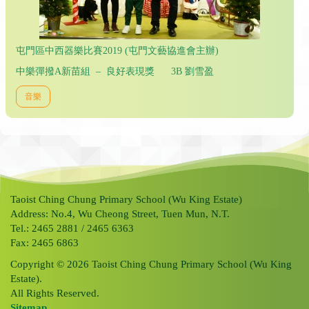
屯門區中西器樂比賽2019 (屯門文藝協進會主辦)
中樂彈撥A新苗組 – 良好表現獎 3B 劉雪盈
音樂
Taoist Ching Chung Primary School (Wu King Estate)
Address: No.4, Wu Cheong Street, Tuen Mun, N.T.
Tel.: 2465 2881 / 2465 6363
Fax: 2465 6863
Copyright © 2026 Taoist Ching Chung Primary School (Wu King
Estate).
All Rights Reserved.
Sitemap