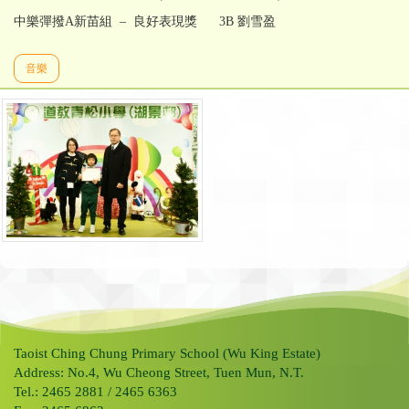
中樂彈撥A新苗組 – 良好表現獎 3B 劉雪盈
音樂
Taoist Ching Chung Primary School (Wu King Estate)
Address: No.4, Wu Cheong Street, Tuen Mun, N.T.
Tel.: 2465 2881 / 2465 6363