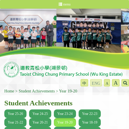
menu
A
中
ENG
A
Home
Student Achievements
Year 19-20
Student Achievements
Year 25-26
Year 24-25
Year 23-24
Year 22-23
Year 21-22
Year 20-21
Year 19-20
Year 18-19