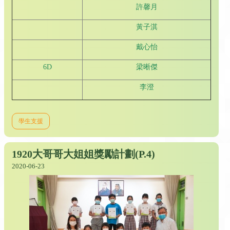
許馨月
黃子淇
戴心怡
6D
梁晰傑
李澄
學生支援
1920大哥哥大姐姐獎勵計劃(P.4)
2020-06-23