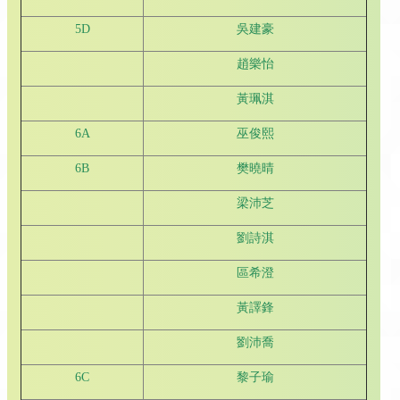
5D
吳建豪
趙樂怡
黃珮淇
6A
巫俊熙
6B
樊曉晴
梁沛芝
劉詩淇
區希澄
黃譯鋒
劉沛喬
6C
黎子瑜