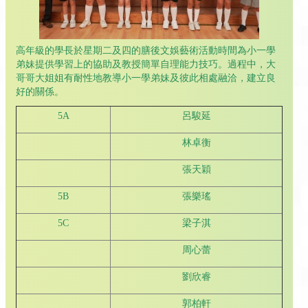
高年級的學長於星期二及四的膳後文娛藝術活動時間為小一學
弟妹提供學習上的協助及教授簡單自理能力技巧。過程中，大
哥哥大姐姐有耐性地教導小一學弟妹及彼此相處融洽，建立良
好的關係。
5A
呂駿延
林卓衡
張天穎
5B
張樂瑤
5C
梁子淇
周心蕾
劉欣睿
郭柏軒