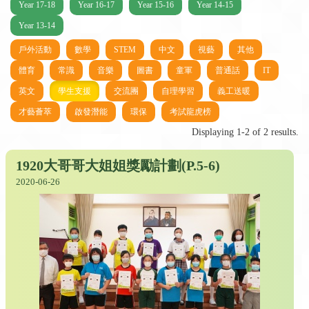
Year 17-18
Year 16-17
Year 15-16
Year 14-15
Year 13-14
戶外活動
數學
STEM
中文
視藝
其他
體育
常識
音樂
圖書
童軍
普通話
IT
英文
學生支援
交流團
自理學習
義工送暖
才藝薈萃
啟發潛能
環保
考試龍虎榜
Displaying 1-2 of 2 results.
1920大哥哥大姐姐獎勵計劃(P.5-6)
2020-06-26