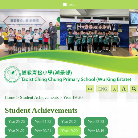
menu
A
中
ENG
A
Home
Student Achievements
Year 19-20
Student Achievements
Year 25-26
Year 24-25
Year 23-24
Year 22-23
Year 21-22
Year 20-21
Year 19-20
Year 18-19