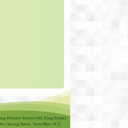
ung Primary School (Wu King Estate)
Wu Cheong Street, Tuen Mun, N.T.