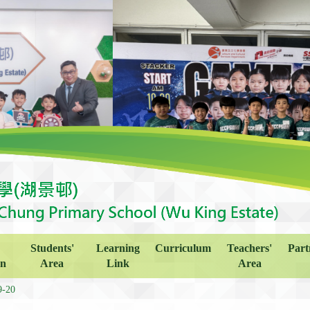
Students'
Learning
Curriculum
Teachers'
Part
on
Area
Link
Area
9-20