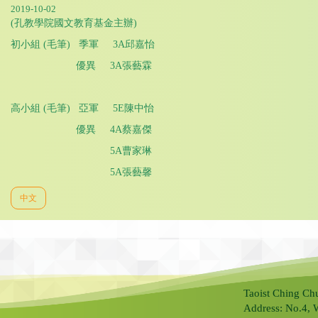
2019-10-02
(孔教學院國文教育基金主辦)
初小組 (毛筆) 季軍 3A邱嘉怡
優異 3A張藝霖
高小組 (毛筆) 亞軍 5E陳中怡
優異 4A蔡嘉傑
5A曹家琳
5A張藝馨
中文
Taoist Ching Ch
Address: No.4, 