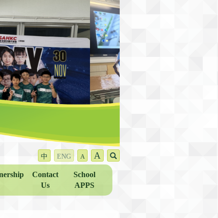
A
中
ENG
A
nership
Contact
School
Us
APPS