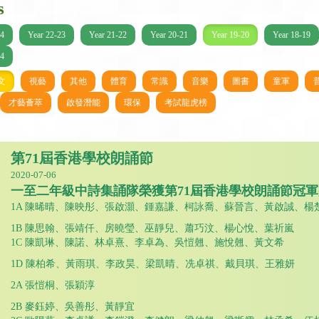
s
24
Year 22-23
Year 21-22
Year 20-21
Year 19-20
Year 18-19
14
文
視藝
其他
體育
常識
音樂
圖書
童軍
才藝薈萃
啟發潛能
環保
考試龍虎榜
第71屆香港學校朗誦節
2020-07-06
一至二年級中詩集誦隊榮獲第71屆香港學校朗誦節冠軍
1A 陳晞晴、陳映彤、張啟灝、鍾嘉謙、柯詠喬、蘇晉言、黃啟誠、楊
1B 陳思翰、張靖仟、房曉瑩、巫靜兒、蕭巧汶、楊心悅、葉祈嵐
1C 陳凱琳、陳諾、林卓熹、李卓為、吳愷翹、施悅翹、黃文希
1D 陳柏希、黃雨琪、李政昊、梁凱晴、冼卓祺、戴貝琪、王雅妍
2A 張愷桐、張穎淳
2B 麥鈺婷、吳善彤、黃靜宜