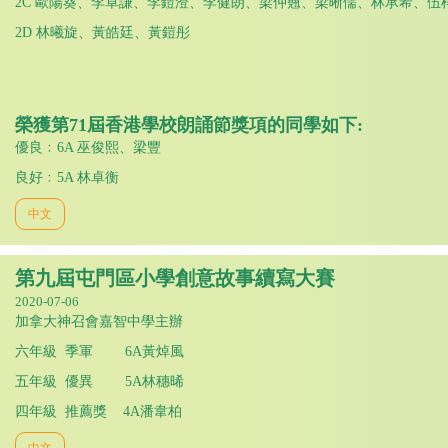
2C 歐陽葵、李卓謙、李鎧澄、李健朗、梁仲翹、梁晰儒、林承希、伍
2D 林曦旋、黃皓廷、黃鎧彤
榮獲第
71
屆
香
港
學校朗
誦節獎項的同學如下:
優良﹕6A 巫俊熙、梁豐
良好﹕5A 林卓衡
中文
第九屆屯門區小學創意故事續寫大賽
2020-07-06
加拿大神召會嘉智中學主辦
六年級
季軍 6A黃焯風
五年級 優異 5A林穗晞
四年級
推薦獎 4A潘韋柏
中文