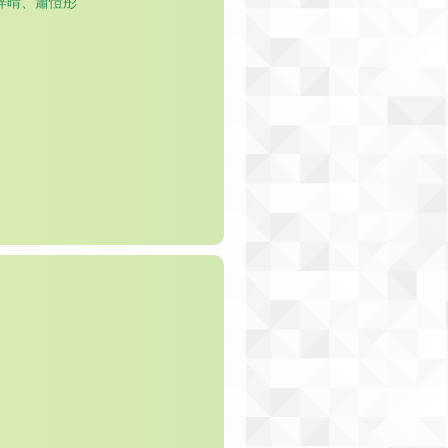
梓晴、蕭愷彤