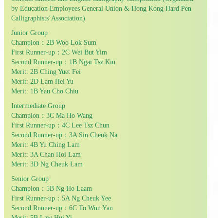
by Education Employees General Union & Hong Kong Hard Pen
Calligraphists’Association)
Junior Group
Champion：2B Woo Lok Sum
First Runner-up：2C Wei But Yim
Second Runner-up：1B Ngai Tsz Kiu
Merit: 2B Ching Yuet Fei
Merit: 2D Lam Hei Yu
Merit: 1B Yau Cho Chiu
Intermediate Group
Champion：3C Ma Ho Wang
First Runner-up：4C Lee Tsz Chun
Second Runner-up：3A Sin Cheuk Na
Merit: 4B Yu Ching Lam
Merit: 3A Chan Hoi Lam
Merit: 3D Ng Cheuk Lam
Senior Group
Champion：5B Ng Ho Laam
First Runner-up：5A Ng Cheuk Yee
Second Runner-up：6C To Wun Yan
Merit: 5B Law Hui Yi