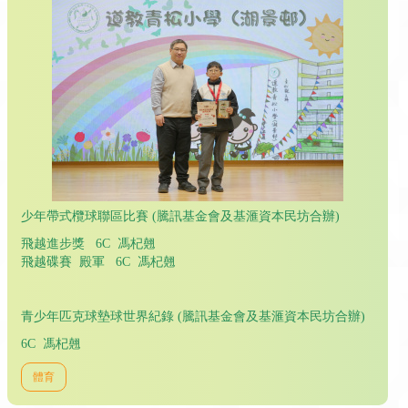
少年帶式欖球聯區比賽 (騰訊基金會及基滙資本民坊合辦)
飛越進步獎 6C 馮杞翹
飛越碟賽 殿軍 6C 馮杞翹
青少年匹克球墊球世界紀錄 (騰訊基金會及基滙資本民坊合辦)
6C 馮杞翹
體育