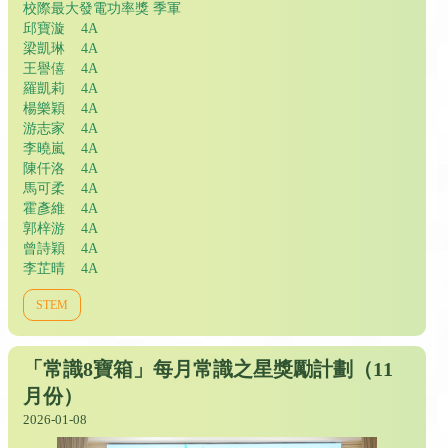
校際最大發電功率獎 季軍
邱寶漩 4A
梁凱琳 4A
王譽僖 4A
羅凱莉 4A
楊樂穎 4A
游志家 4A
李曉嵐 4A
陳仟洛 4A
馬可柔 4A
霍彥維 4A
郭梓游 4A
曾詩穎 4A
李芷晴 4A
STEM
「常識8寶箱」每月常識之星獎勵計劃（11
月份）
2026-01-08