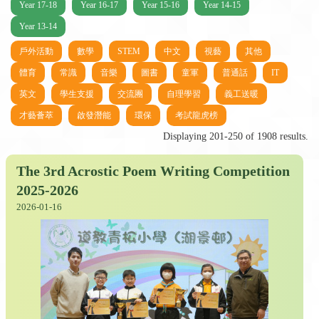
Year 17-18
Year 16-17
Year 15-16
Year 14-15
Year 13-14
戶外活動
數學
STEM
中文
視藝
其他
體育
常識
音樂
圖書
童軍
普通話
IT
英文
學生支援
交流團
自理學習
義工送暖
才藝薈萃
啟發潛能
環保
考試龍虎榜
Displaying 201-250 of 1908 results.
The 3rd Acrostic Poem Writing Competition
2025-2026
2026-01-16