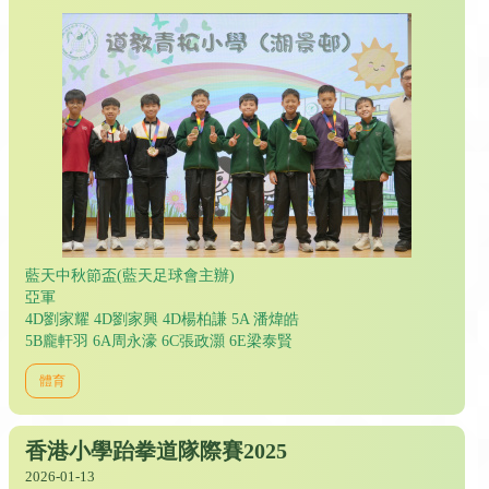
藍天中秋節盃(藍天足球會主辦)
亞軍
4D劉家耀 4D劉家興 4D楊柏謙 5A 潘煒皓
5B龐軒羽 6A周永濠 6C張政灝 6E梁泰賢
體育
香港小學跆拳道隊際賽2025
2026-01-13