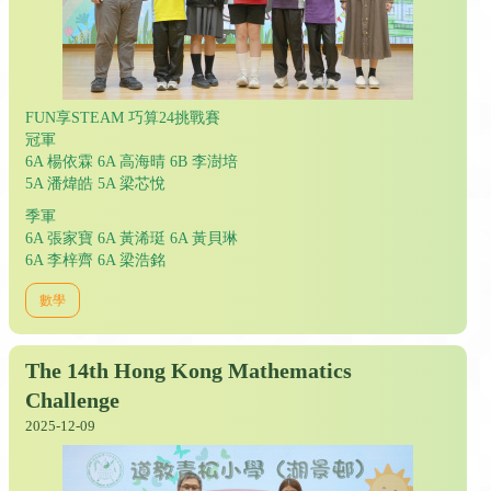
FUN享STEAM 巧算24挑戰賽
冠軍
6A 楊依霖 6A 高海晴 6B 李澍培
5A 潘煒皓 5A 梁芯悅
季軍
6A 張家寶 6A 黃浠珽 6A 黃貝琳
6A 李梓齊 6A 梁浩銘
數學
The 14th Hong Kong Mathematics
Challenge
2025-12-09