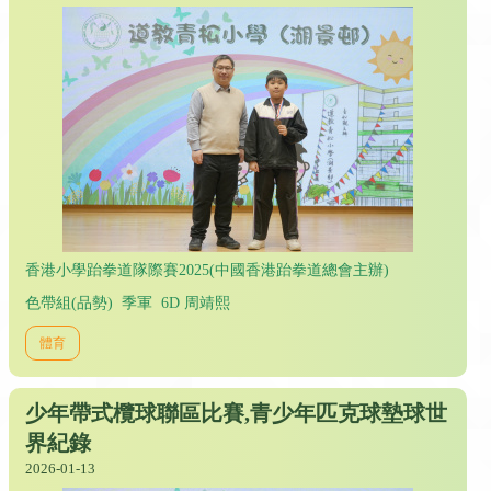
香港小學跆拳道隊際賽2025(中國香港跆拳道總會主辦)
色帶組(品勢) 季軍 6D 周靖熙
體育
少年帶式欖球聯區比賽,青少年匹克球墊球世
界紀錄
2026-01-13