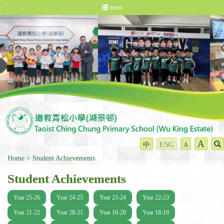
menu
A
中
ENG
A
Home
Student Achievements
Student Achievements
Year 25-26
Year 24-25
Year 23-24
Year 22-23
Year 21-22
Year 20-21
Year 19-20
Year 18-19