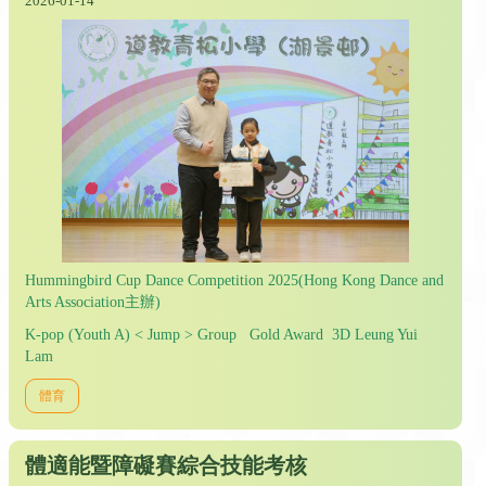
2026-01-14
Hummingbird Cup Dance Competition 2025(Hong Kong Dance and
Arts Association主辦)
K-pop (Youth A) < Jump > Group Gold Award 3D Leung Yui
Lam
體育
體適能暨障礙賽綜合技能考核