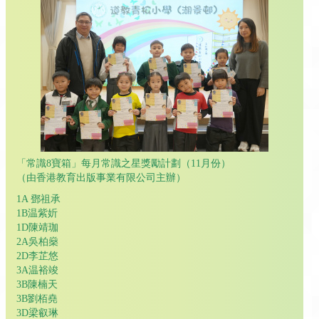
「常識8寶箱」每月常識之星獎勵計劃（11月份）
（由香港教育出版事業有限公司主辦）
1A 鄧祖承
1B温紫妡
1D陳靖珈
2A吳柏燊
2D李芷悠
3A温裕竣
3B陳楠天
3B劉栢堯
3D梁叡琳