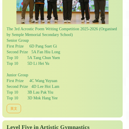
The 3rd Acrostic Poem Writing Competition 2025-2026 (Organised
by Semple Memorial Secondary School)
Senior Group
First Prize 6D Pang Suet Gi
Second Prize 5A Fan Hiu Long
Top 10 5A Tang Chun Yuen
Top 10 5D Li Hei Yu
Junior Group
First Prize 4C Wang Yuyuan
Second Prize 4D Lee Hoi Lam
Top 10 3B Lau Pak Yiu
Top 10 3D Mok Hang Yee
英文
Level Five in Artistic Gymnastics