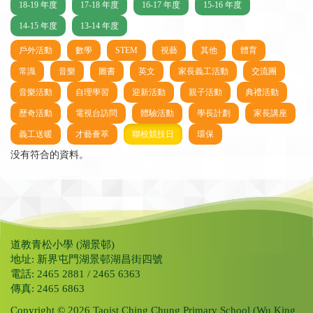
18-19 年度
17-18 年度
16-17 年度
15-16 年度
14-15 年度
13-14 年度
戶外活動
數學
STEM
視藝
其他
體育
常識
音樂
圖書
英文
家長義工活動
交流團
音樂活動
自理學習
迎新活動
親子活動
典禮活動
歷奇活動
電視台訪問
體驗活動
學長計劃
家長講座
義工送暖
才藝薈萃
聯校競技日
環保
没有符合的資料。
道教青松小學 (湖景邨)
地址: 新界屯門湖景邨湖昌街四號
電話: 2465 2881 / 2465 6363
傳真: 2465 6863
Copyright © 2026 Taoist Ching Chung Primary School (Wu King