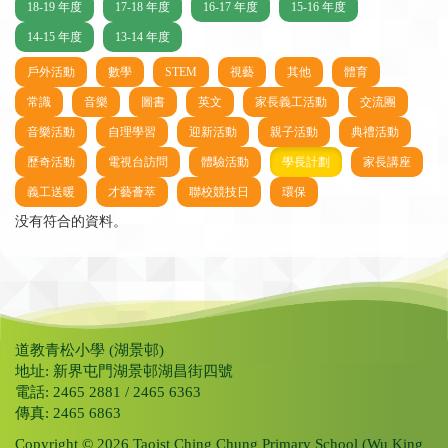
18-19 年度
17-18 年度
16-17 年度
15-16 年度
14-15 年度
13-14 年度
戶外活動
數學
STEM
視藝
其他
體育
常識
音樂
圖書
英文
家長義工活動
交流團
音樂活動
自理學習
迎新活動
親子活動
典禮活動
歷奇活動
電視台訪問
體驗活動
學長計劃
家長講座
義工送暖
才藝薈萃
聯校競技日
環保
没有符合的資料。
道教青松小學 (湖景邨)
地址: 新界屯門湖景邨湖昌街四號
電話: 2465 2881 / 2465 6363
傳真: 2465 6863
Copyright © 2026 Taoist Ching Chung Primary School (Wu King