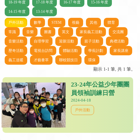
18-19 年度
17-18 年度
16-17 年度
15-16 年度
14-15 年度
13-14 年度
戶外活動
數學
STEM
視藝
其他
體育
常識
音樂
圖書
英文
家長義工活動
交流團
音樂活動
自理學習
迎新活動
親子活動
典禮活動
歷奇活動
電視台訪問
體驗活動
學長計劃
家長講座
義工送暖
才藝薈萃
聯校競技日
環保
顯示 1-1 筆, 共 1 筆。
23-24年公益少年團團
員領袖訓練日營
2024-04-18
戶外活動