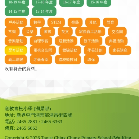
18-19 年度
17-18 年度
16-17 年度
15-16 年度
14-15 年度
13-14 年度
戶外活動
數學
STEM
視藝
其他
體育
常識
音樂
圖書
英文
家長義工活動
交流團
音樂活動
自理學習
迎新活動
親子活動
典禮活動
歷奇活動
電視台訪問
體驗活動
學長計劃
家長講座
義工送暖
才藝薈萃
聯校競技日
環保
没有符合的資料。
道教青松小學 (湖景邨)
地址: 新界屯門湖景邨湖昌街四號
電話: 2465 2881 / 2465 6363
傳真: 2465 6863
Copyright © 2026 Taoist Ching Chung Primary School (Wu King