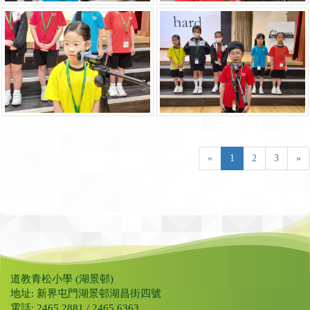
«
1
2
3
»
道教青松小學 (湖景邨)
地址: 新界屯門湖景邨湖昌街四號
電話: 2465 2881 / 2465 6363