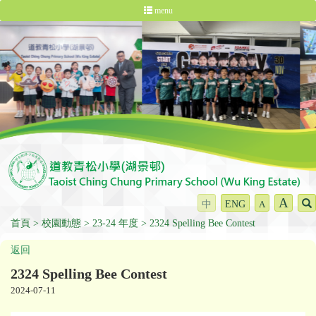
menu
A
中
ENG
A
首頁
校園動態
23-24 年度
2324 Spelling Bee Contest
返回
2324 Spelling Bee Contest
2024-07-11