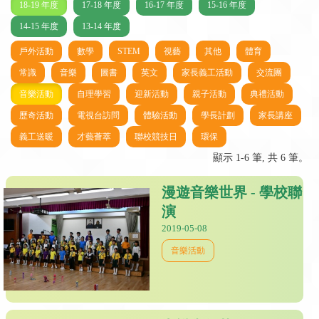
18-19 年度
17-18 年度
16-17 年度
15-16 年度
14-15 年度
13-14 年度
戶外活動
數學
STEM
視藝
其他
體育
常識
音樂
圖書
英文
家長義工活動
交流團
音樂活動
自理學習
迎新活動
親子活動
典禮活動
歷奇活動
電視台訪問
體驗活動
學長計劃
家長講座
義工送暖
才藝薈萃
聯校競技日
環保
顯示 1-6 筆, 共 6 筆。
漫遊音樂世界 - 學校聯
演
2019-05-08
音樂活動